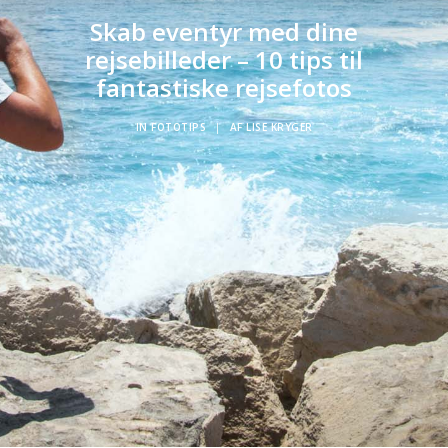
Skab eventyr med dine
rejsebilleder – 10 tips til
fantastiske rejsefotos
IN
FOTOTIPS
|
AF
LISE KRYGER