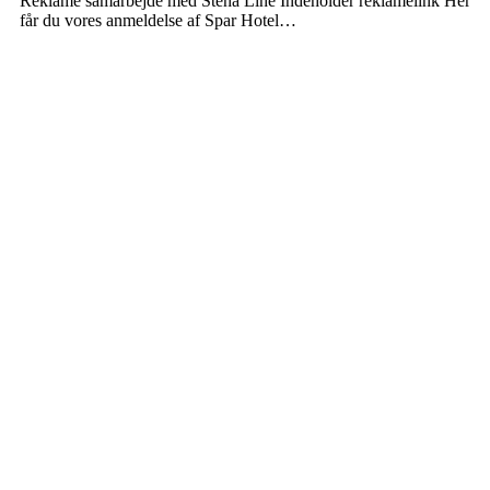
Reklame samarbejde med Stena Line Indeholder reklamelink Her
får du vores anmeldelse af Spar Hotel…