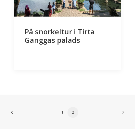
På snorkeltur i Tirta
Ganggas palads
1
2