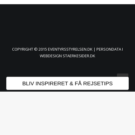
COPYRIGHT © 2015 EVENTYRSSTYRELSEN.DK |
PERSONDATA
I
WEBDESIGN
STAERKESIDER.DK
BLIV INSPIRERET & FÅ REJSETIPS
Websitet anvender cookies til bl.a. at huske dine
indstillinger og til statistik. Ved at bruge sitet
accepterer du dette.
Acceptér
Reject
Læs mere
Luk