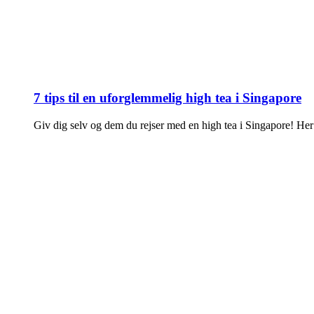
7 tips til en uforglemmelig high tea i Singapore
Giv dig selv og dem du rejser med en high tea i Singapore! Her