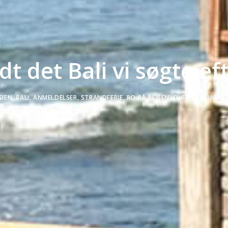
ndt det Bali vi søgte e
SIEN
,
BALI
,
ANMELDELSER
,
STRANDFERIE
,
RO PÅ REJSEN
,
OVERNATNING