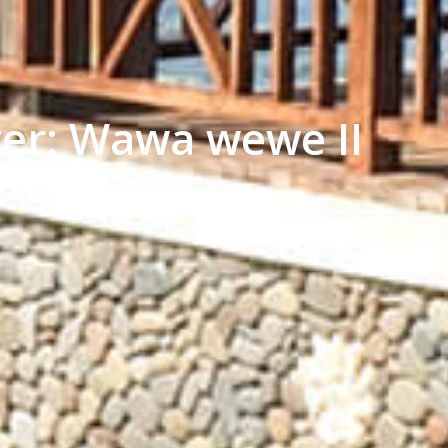
fter: Wawa wewe II
|
AF
LISE KRYGER