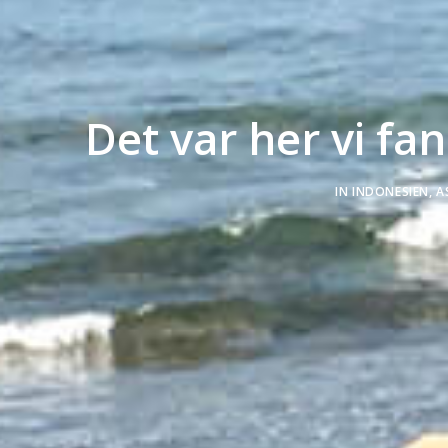
Det var her vi fa
IN
INDONESIEN
,
A