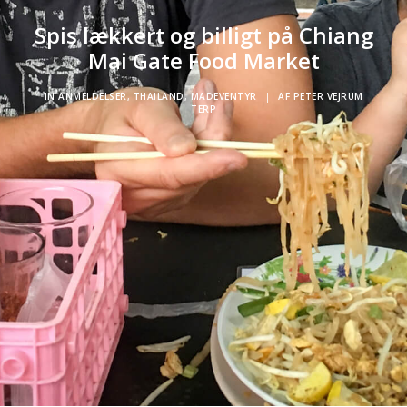
Spis lækkert og billigt på Chiang
Mai Gate Food Market
IN
ANMELDELSER
,
THAILAND
,
MADEVENTYR
|
AF
PETER VEJRUM
TERP