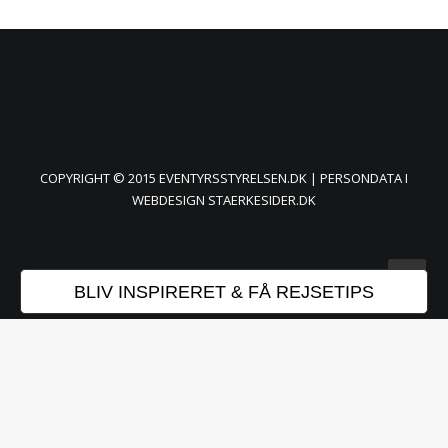
COPYRIGHT © 2015 EVENTYRSSTYRELSEN.DK |
PERSONDATA
I
WEBDESIGN
STAERKESIDER.DK
BLIV INSPIRERET & FÅ REJSETIPS
Websitet anvender cookies til bl.a. at huske dine
indstillinger og til statistik. Ved at bruge sitet
accepterer du dette.
Acceptér
Reject
Læs mere
Luk