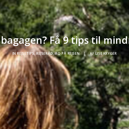
 bagagen? Få 9 tips til mind
IN
REJSETIPS
,
REJSERÅD
,
RO PÅ REJSEN
|
AF
LISE KRYGER