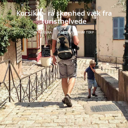
Korsika – rå skønhed væk fra
turisthelvede
IN
KORSIKA
|
AF
PETER VEJRUM TERP