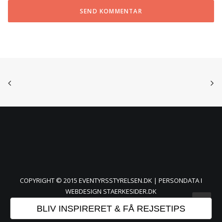
COPYRIGHT © 2015 EVENTYRSSTYRELSEN.DK |
PERSONDATA
I
WEBDESIGN
STAERKESIDER.DK
BLIV INSPIRERET & FÅ REJSETIPS