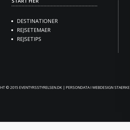
START HER
DESTINATIONER
REJSETEMAER
REJSETIPS
HT © 2015 EVENTYRSSTYRELSEN.DK |
PERSONDATA
I WEBDESIGN
STAERKE
stillinger og til statistik. Ved at bruge sitet accept