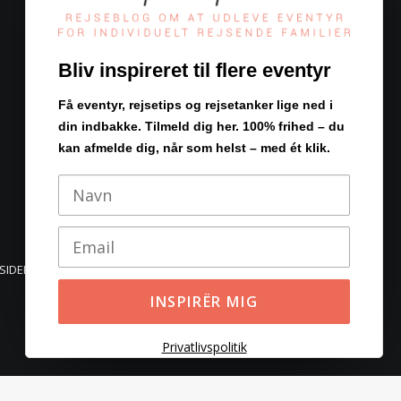
FØLG OS
Bliv inspireret til flere eventyr
Få eventyr, rejsetips og rejsetanker lige ned i
FreeRangeTravellers.com
din indbakke. Tilmeld dig her. 100% frihed – du
En Verden Af Rejser
kan afmelde dig, når som helst – med ét klik.
SIDER.DK
Privatlivspolitik
erer du dette.
Acceptér
Reject
Læs mere