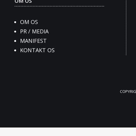
OM OS
OM OS
PR / MEDIA
MANIFEST
KONTAKT OS
COPYRIG
Websitet anvender cookies til bl.a. at huske dine ind