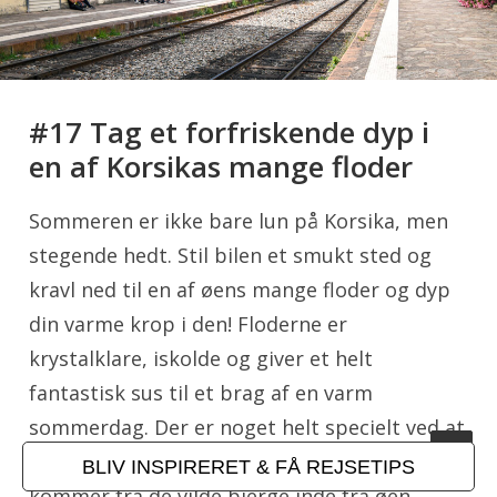
#17 Tag et forfriskende dyp i
en af Korsikas mange floder
Sommeren er ikke bare lun på Korsika, men
stegende hedt. Stil bilen et smukt sted og
kravl ned til en af øens mange floder og dyp
din varme krop i den! Floderne er
krystalklare, iskolde og giver et helt
fantastisk sus til et brag af en varm
sommerdag. Der er noget helt specielt ved at
bade i floder, hvor man ved, at vandet
BLIV INSPIRERET & FÅ REJSETIPS
kommer fra de vilde bjerge inde fra øen.