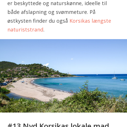
er beskyttede og naturskønne, ideelle til
både afslapning og svømmeture. På
østkysten finder du også
Korsikas længste
naturiststrand
.
#13 Nyd Korsikas lokale mad